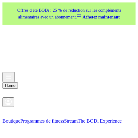
Offres d'été BODi : 25 % de réduction sur les compléments
‡‡
alimentaires avec un abonnement.
Achetez maintenant
Home
Boutique
Programmes de fitness
Stream
The BODi Experience