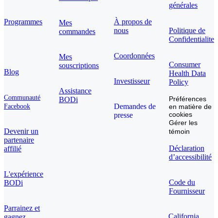
générales
Programmes
À propos de
Mes
nous
Politique de
commandes
Confidentialite
Coordonnées
Mes
Consumer
souscriptions
Blog
Health Data
Investisseur
Policy
Assistance
Communauté
Préférences
BODi
Demandes de
Facebook
en matière de
cookies
presse
Gérer les
Devenir un
témoin
partenaire
Déclaration
affilié
d’accessibilité
L'expérience
Code du
BODi
Fournisseur
Parrainez et
California
gagnez