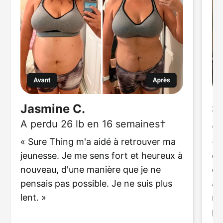
Jasmine C.
S
A perdu 26 lb en 16 semaines†
A 
« Sure Thing m'a aidé à retrouver ma
« 
jeunesse. Je me sens fort et heureux à
ch
nouveau, d'une manière que je ne
co
pensais pas possible. Je ne suis plus
ab
lent. »
ré
pl