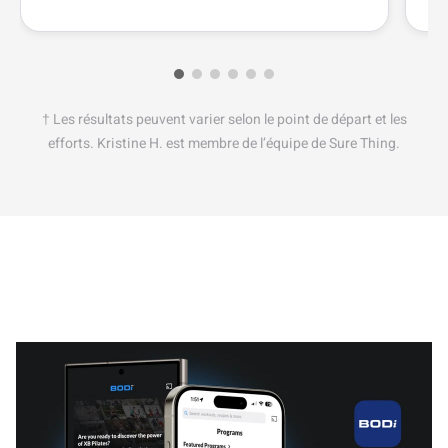
† Les résultats peuvent varier selon le point de départ et les
efforts. Kristine H. est membre de l’équipe de Sure Thing.
Ce que BODi peut faire pour
vous
Des abonnements adaptés à vos besoins ou un
programme de fitness BODi qui s’intègre à votre vie.