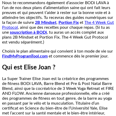
Nous te recommandons également d’associer BODi LAVA à
l’un de nos deux plans d’alimentation saine qui ont fait leurs
preuves et qui peuvent t’aider à rester sur la bonne voie et à
atteindre tes objectifs. Tu recevras des guides numériques sur
la façon de suivre
2B Mindset
,
Portion Fix
et
The 4 Week Gut
Protocol
, ainsi que des recettes pour chaque repas. (Si tu as
une
souscription à BODi
, tu auras un accès complet aux
plans 2B Mindset et Portion Fix. The 4 Week Gut Protocol
est vendu séparément.)
Choisis le plan alimentaire qui convient à ton mode de vie sur
FindMyProgramTool.com
et commence dès le premier jour.
Qui est Elise Joan ?
La Super Trainer Elise Joan est la créatrice des programmes
de fitness BODi LAVA, Barre Blend et Pre & Post Natal Barre
Blend, ainsi que la cocréatrice de 3 Week Yoga Retreat et FIRE
AND FLOW. Ancienne danseuse professionnelle, elle a créé
des programmes de fitness en tout genre, de la barre au yoga
en passant par le vélo et la musculation. Titulaire d’un
certificat en Science du bien-être de l’Université Yale, Elise
met l’accent sur la santé mentale et le bien-être intérieur,