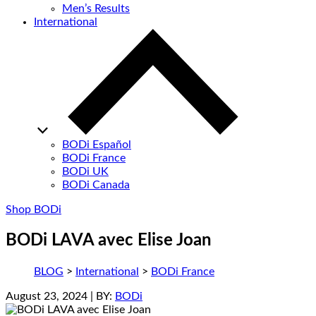
Men’s Results
International
BODi Español
BODi France
BODi UK
BODi Canada
Shop BODi
BODi LAVA avec Elise Joan
BLOG
>
International
>
BODi France
August 23, 2024
| BY:
BODi