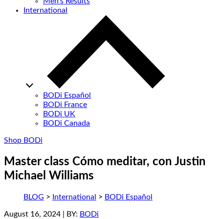
Men’s Results
International
BODi Español
BODi France
BODi UK
BODi Canada
Shop BODi
Master class Cómo meditar, con Justin
Michael Williams
BLOG
>
International
>
BODi Español
August 16, 2024
| BY:
BODi