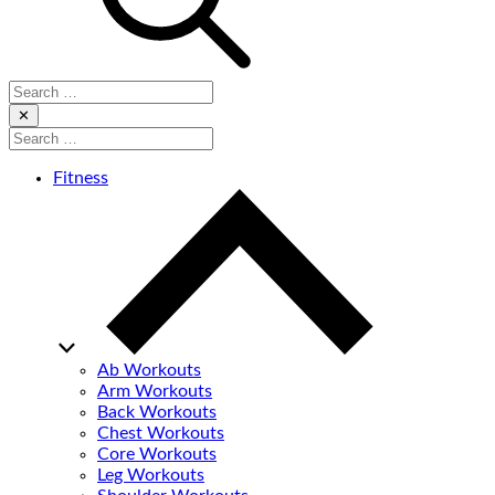
Search
for:
Close
✕
Search
for:
Fitness
Ab Workouts
Arm Workouts
Back Workouts
Chest Workouts
Core Workouts
Leg Workouts