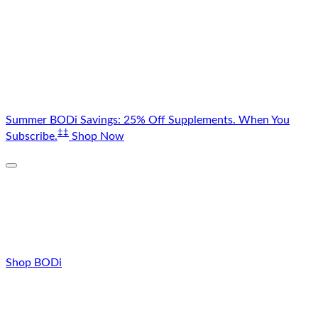
Skip
Summer BODi Savings: 25% Off Supplements. When You
to
‡‡
Subscribe.
Shop Now
content
Shop BODi