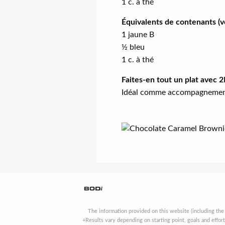
1 c. à thé
Équivalents de contenants (v
1 jaune B
½ bleu
1 c. à thé
Faites-en tout un plat avec 
Idéal comme accompagnemen
The information provided on this website (including the
+Results vary depending on starting point, goals and effor