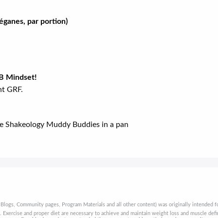
éganes, par portion)
2B Mindset!
t GRF.
 Blogs, Community pages, Program Materials and all other content) was originally intended fo
t. Exercise and proper diet are necessary to achieve and maintain weight loss and muscle de