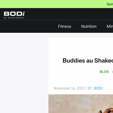
Skip
Sum
to
content
Fitness
Nutrition
Min
Buddies au Shakeo
BLOG
November 16, 2022
| BY:
BODi