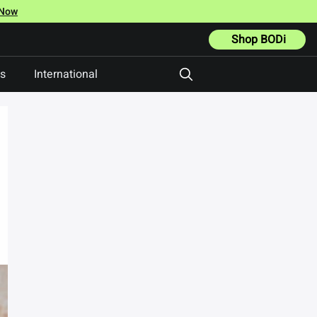
 Now
Shop BODi
ts
International