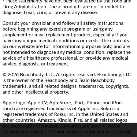
*These statements have not been evaluated by the Food and
Drug Administration. These products are not intended to
diagnose, treat, cure, or prevent any disease.
Consult your physician and follow all safety instructions
before beginning any exercise program or using any
supplement or meal replacement product, especially if you
have any unique medical conditions or needs. The contents
on our website are for informational purposes only, and are
not intended to diagnose any medical condition, replace the
advice of a healthcare professional, or provide any medical
advice, diagnosis, or treatment.
© 2026 Beachbody, LLC. All rights reserved. Beachbody, LLC
is the owner of the Beachbody and Team Beachbody
trademarks, and all related designs, trademarks, copyrights,
and other intellectual property.
Apple logo, Apple TV, App Store, iPad, iPhone, and iPod
touch are registered trademarks of Apple Inc. Roku is a
registered trademark of Roku, Inc. in the United States and
other countries. Amazon, Kindle, Fire, and all related logos
are trademarks of Amazon.com or its affiliates. Chrome,
Chromecast, and the Chrome logo are trademarks of Google